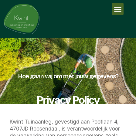
Hoe gaan wij om met jouw gegevens?
Privacy Policy
Kwint Tuinaanleg, gevestigd aan Pootlaan 4,
4707JD Roosendaal, is verantwoordelijk voor
de verwerking van persoonsgegevens zoals